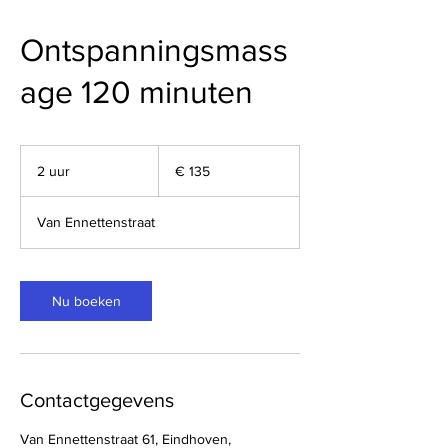
Ontspanningsmass
age 120 minuten
135
euro
2 uur
2
€ 135
u
u
Van Ennettenstraat
r
Nu boeken
Contactgegevens
Van Ennettenstraat 61, Eindhoven,