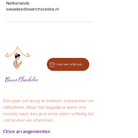
Netherlands
sawadee@baanchockdee.nl
Maak een afspraak
Een plek om terug te trekken, ontspannen en
reflecteren.
Waar het dagelijkse leven ons
voorbij raast, kan je in onze salon volledig tot
rust komen en afremmen.
Onze arrangementen