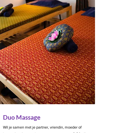
Duo Massage
Wil je samen met je partner, vriendin, moeder of