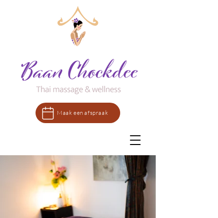
Maak een afspraak