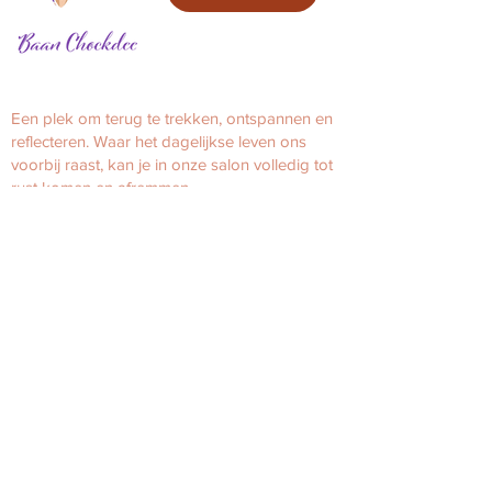
Een plek om terug te trekken, ontspannen en
reflecteren.
Waar het dagelijkse leven ons
voorbij raast, kan je in onze salon volledig tot
rust komen en afremmen.
Onze arrangementen
>
Traditionele Thaise Massage
>
Ontspanningsmassage
>
Combinatie Massage
>
Nek, schouder & rug Massage
>
Zwangerschapsmassage
>
Scrubmassage
>
Kruidenstempel
>
Duo Massage
Openingstijden