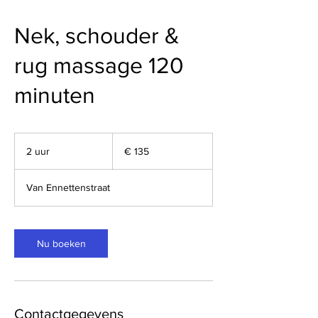
Nek, schouder &
rug massage 120
minuten
135
euro
2 uur
2
€ 135
u
u
Van Ennettenstraat
r
Nu boeken
Contactgegevens