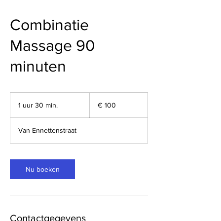
Combinatie
Massage 90
minuten
100
euro
1 uur 30 min.
1
€ 100
u
u
Van Ennettenstraat
3
0
m
i
Nu boeken
n
.
Contactgegevens