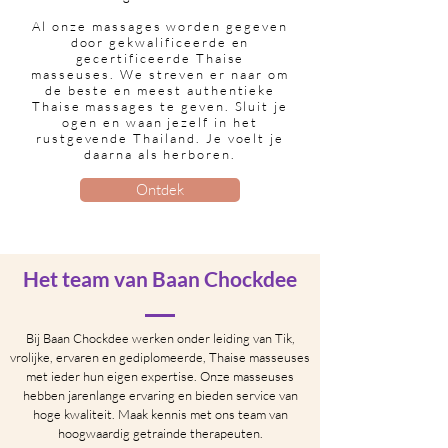
Al onze massages worden gegeven
door gekwalificeerde en
gecertificeerde Thaise
masseuses
.
We streven er naar om
de beste en meest
authentieke
Thaise massages te geven.
Sluit je
ogen en waan jezelf in het
rustgevende Thailand. Je voelt je
daarna als herboren.
Ontdek
Het team van Baan Chockdee
Bij Baan Chockdee werken onder leiding van Tik,
vrolijke, ervaren en gediplomeerde, Thaise masseuses
met ieder hun eigen expertise. Onze masseuses
hebben jarenlange ervaring en bieden service van
hoge kwaliteit. Maak kennis met ons team van
hoogwaardig getrainde therapeuten.