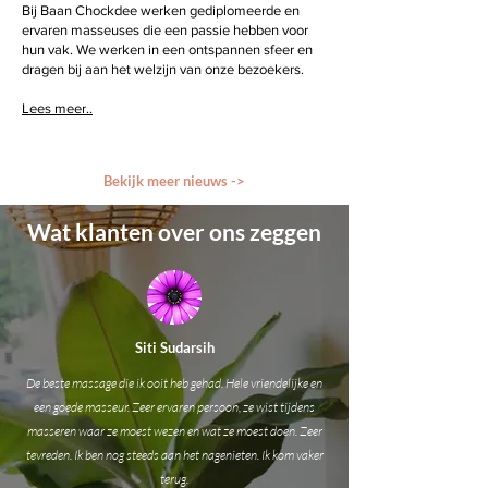
Bij Baan Chockdee werken gediplomeerde en
ervaren masseuses die een passie hebben voor
hun vak. We werken in een ontspannen sfeer en
dragen bij aan het welzijn van onze bezoekers.
Lees meer..
Bekijk meer nieuws ->
Wat klanten over ons zeggen
Siti Sudarsih
De beste massage die ik ooit heb gehad. Hele vriendelijke en
een goede masseur. Zeer ervaren persoon, ze wist tijdens
masseren waar ze moest wezen en wat ze moest doen. Zeer
tevreden. Ik ben nog steeds aan het nagenieten. Ik kom vaker
terug.