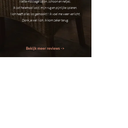
Nette massage salon, schoon en netjes.
Ik zat helemaal vast, mijn rug en pijnlijke spieren.
Noh heeft alles los gemaakt!! Ik voel me weer verlicht.
Dank je wel Noh. Ik kom zeker terug.
Bekijk meer reviews ->