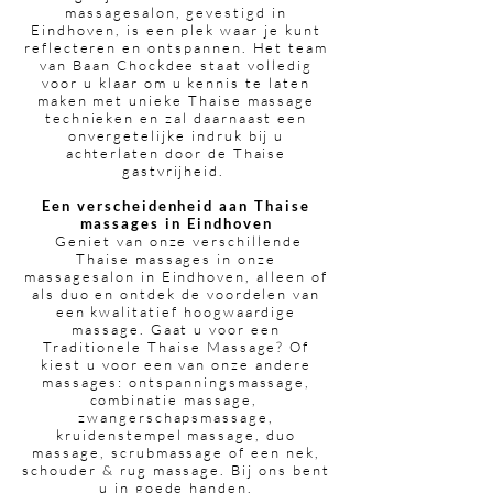
massagesalon, gevestigd in
Eindhoven, is een plek waar je kunt
reflecteren en ontspannen. Het team
van Baan Chockdee staat volledig
voor u klaar om u kennis te laten
maken met unieke Thaise massage
technieken en zal daarnaast een
onvergetelijke indruk bij u
achterlaten door de Thaise
gastvrijheid.
Een verscheidenheid aan Thaise
massages in Eindhoven
Geniet van onze verschillende
Thaise massages in onze
massagesalon in Eindhoven, alleen of
als duo en ontdek de voordelen van
een kwalitatief hoogwaardige
massage. Gaat u voor een
Traditionele Thaise Massage? Of
kiest u voor een van onze andere
massages: ontspanningsmassage,
combinatie massage,
zwangerschapsmassage,
kruidenstempel massage, duo
massage, scrubmassage of een nek,
schouder & rug massage. Bij ons bent
u in goede handen.